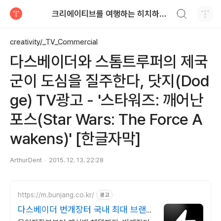
검색하기
크리에이티브를 여행하는 히치하이커를 위한 안내서
티스토리
creativity/_TV_Commercial
다스베이더와 스톰트루퍼의 제국
군이 도심을 질주한다, 닷지(Dod
ge) TV광고 - '스타워즈: 깨어난
포스(Star Wars: The Force A
wakens)' [한글자막]
ArthurDent
2015. 12. 13. 22:28
https://m.bunjang.co.kr/
광고
다스베이더 번개장터 국내 최대 브랜드