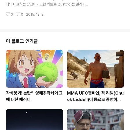
스 코스튬들이라니..;;; 아무튼, 고양이 사료 브랜드 템테이
고 '예보(The Forecast)편' [한글자막]
디의 대표하는 상징이기도한 콰트로(Quattro)를 알리기
션을 위해, 런던의 광고대행사 adam&eveDDB이 만든
위해, 아우디는 크리스마스를 가족과 함께 보내기를 바라
이번 광고는 크리스마스마다 이상한 코스튬으로 인해, 절
0
0
2015. 12. 3.
는, 가족들을 기다리는 한 할아버지의 이야기를 담았다. 동
망하..
부해안을 따라 겨울 폭풍이 들이닥쳐, 항공편과 도로가 모
두 끊긴 것 같은 상황에 크리스마스 파티를 포기하고 낙담
한 할아버지의 모습과, 콰트로 기술 덕에 그 눈길을 헤치고
할아버지를 찾아온 가족의 모습을 통해. 콰트로의 기술을
이 블로그 인기글
담담하게 보여주고 있다. 뭐 특별한 크리에이티브는 아니
지만, 분위기가 마음에 들어서 포스팅해 봤다. 그나저나, 가
족들이 못올 것 같으면 확인 전화를 하시지.. 전기 끊긴다고
전화도 끊기는건 아닐텐데, 할아버지가 070 인터넷 전화
를 쓰시나;; 겨울 폭풍과 폭..
작화붕괴! 논란의 양배추작화와 그
MMA UFC챔피언, 척 리델(Chu
에 대한 패러디.
ck Liddell)이 몸으로 증명하는
터프함 - 오토존 듀럴래스트 배터
리(Autozone Duralast Batt
ery) TV광고 'Walk the Wal
k'편 [한글자막]