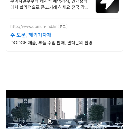
중고거래
무이자할부부터 캐시백 혜택까지, 번개장터
에서 합리적으로 중고거래 하세요 전국 각지
에서 올라오는 전국구 최다 상품 매일 10만
개 이상의 신규 상품 업로드
http://www.domun-ind.kr
광고
주 도문, 해외기자재
DODGE 제품, 부품 수입 판매, 견적문의 환영