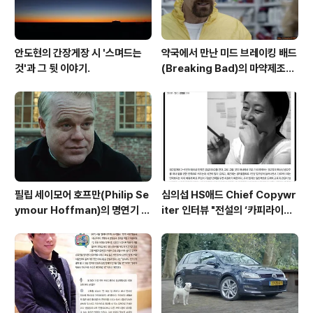
안도현의 간장게장 시 '스며드는
약국에서 만난 미드 브레이킹 배드
것'과 그 뒷 이야기.
(Breaking Bad)의 마약제조범
월터 화이트(Walter White) -
이슈어런스(Esurance)의 브레
이킹배드 패러디 TV광고 'Say M
y Name'편 [한글자막]
필립 세이모어 호프만(Philip Se
심의섭 HS애드 Chief Copywr
ymour Hoffman)의 명연기 모
iter 인터뷰 "전설의 ‘카피라이터
음 및 2006년 아카데미 남우주연
신입교육’을 업그레이드하다"
상 수상소감.