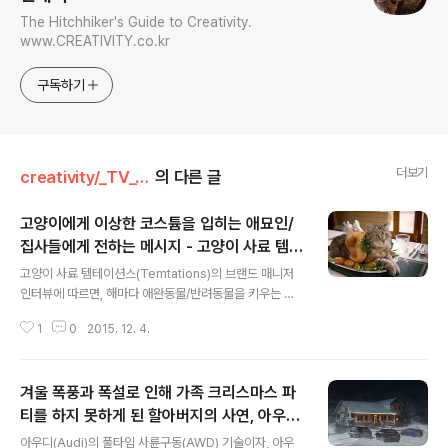
The Hitchhiker's Guide to Creativity.
www.CREATIVITY.co.kr
구독하기
더보기
creativity/_TV_Commercial
의 다른 글
고양이에게 이상한 코스튬을 입히는 애묘인/
집사들에게 전하는 메시지 - 고양이 사료 템테
글 내용
이션스(Temtations)의 TV광고 "크리스마
고양이 사료 템테이션스(Temtations)의 브랜드 매니저
스라서 미안하다고 말하세요(Say Sorry fo
인터뷰에 따르면, 해마다 애완동물/반려동물을 키우는 사
r the Holidays)"편 [한글자막]
람들이, 크리스마스에 지출하는 비용이 약 50억달러 규모
1
0
2015. 12. 4.
라고 한다. 다들 자신의 가족과도 같은 반려동물을 위해서
도, 크리스마스에 뭔가 선물을 하기 때문인데 이 고양이 사
료 템테이션스(Temtations)의 TV광고 "크리스마스라서
겨울 폭풍과 폭설로 인해 가족 크리스마스 파
미안하다고 말하세요(Say Sorry for the Holidays)"편
을 보고 있노라면, 뭐 그 크리스마스 선물이 꼭 고양이가 원
티를 하지 못하게 된 할아버지의 사연, 아우디
글 내용
하는 선물만 있는 것은 아닌 듯 하다-_ - 이상한 크리스마
(Audi)의 사륜구동 콰트로(Quattro) TV광
아우디(Audi)의 풀타임 사륜구동(AWD) 기술이자, 아우