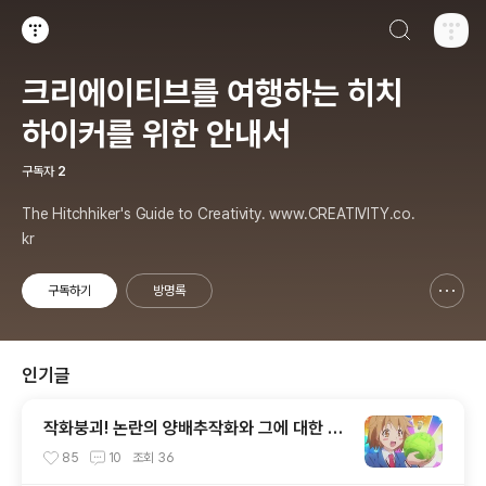
검색하기
티스토리
크리에이티브를 여행하는 히치
하이커를 위한 안내서
구독자
2
The Hitchhiker's Guide to Creativity. www.CREATIVITY.co.
kr
구독하기
방명록
신고하기 레이어
열기
인기글
작화붕괴! 논란의 양배추작화와 그에 대한 패
러디.
85
10
조회
36