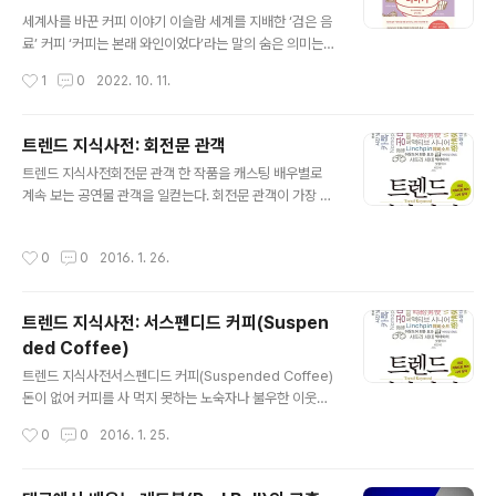
글 내용
했으리라 저녁이야 불 끄고 잘 시간이야 이 시를 읽고, 죄책
세계사를 바꾼 커피 이야기 이슬람 세계를 지배한 ‘검은 음
감을 느껴 간장게장을 못먹게 되었다는 사람들이 종종 있
료’ 커피 ‘커피는 본래 와인이었다’라는 말의 숨은 의미는?
다. 내 주변에도 간장게장 앞에서 이 시 이야기를 한 사람들
커피는 별난 음료다. 사실 대체로 몸에 나쁜 편이다. 마시면
작성시간
1
0
2022. 10. 11.
이 꽤 된다. 하지만, 아래에 있는 안도현 시인의 칼럼에 따
쉬이 흥분하게 되고 잠들기 어려워진다. 식욕도 사라진다.
르면, 정작 본인은 여전히 즐겁게 ..
그래서 다이어트에 도움이 된다고들 하는 것이다. 이런 커
피의 부정적인 특성을 오히려 긍정적으로 받아들여서 전
트렌드 지식사전: 회전문 관객
세계로 전파시키는 데 크게 기여한 이들이 바로 수피교 수
글 내용
트렌드 지식사전회전문 관객 한 작품을 캐스팅 배우별로
도사다. 그들은 커피를 마시면 몸에 해롭다는 사실을 딱히
계속 보는 공연물 관객을 일컫는다. 회전문 관객이 가장 많
문제 삼지 않았다. 오히려 흥분하기 위해 커피를 마시고, 잠
은 곳은 뮤지컬 업계로 알려졌다. 10번, 20번은 우습고, 장
을 자지 않기 위해 커피를 마시고, 식욕을 줄이기 위해 커피
기 공연에선 100번 이상 반복 관람하는 회전문 관객이 있
를 마셨다. 수피라는 이름으로 불리는 사람들은 언제 어디
작성시간
0
0
2016. 1. 26.
을 만큼 충성도가 높다는 말도 나오고 있다. 회전문 관객의
에서 맨 처음 인류 역사에 등장했을까? 8세기 말 메소포타
파워를 반영하듯 공연계에서는 '전 캐 찍기(모든 캐스팅을
미아 지역 바빌론 인근의..
다 관람하기)'라는 은어까지 등장했다. 장르 특성상 두 명
트렌드 지식사전: 서스펜디드 커피(Suspen
이상이 캐스팅되는 만큼 배우의 컨디션이나 성향에 따라
ded Coffee)
무대의 컬러와 수준 자체가 달라진다는 점을 잘 알고 있는
글 내용
관객들은 다른 배우가 하는 작품에 대해서도 관람 욕구가
트렌드 지식사전서스펜디드 커피(Suspended Coffee)
있고 이 때문에 관객이 증가하는 것으로 분석되고 있다. 회
돈이 없어 커피를 사 먹지 못하는 노숙자나 불우한 이웃을
전문 관객이 증가하면서 이들을 겨냥한 마케팅도 진화하고
위해 미리 돈을 내고 맡겨두는 커피를 말한다. 자신의 커피
작성시간
0
0
2016. 1. 25.
있다. 여러 번 보면 30~..
값을 지급하면서 불우한 이웃의 커피 값도 미리 지급해 보
관하는 식이다. 커피를 무료로 마시고 싶은 사람은 카페에
"서스펜디드 커피 있나요?"라고 물으면 남겨져 있는 커피