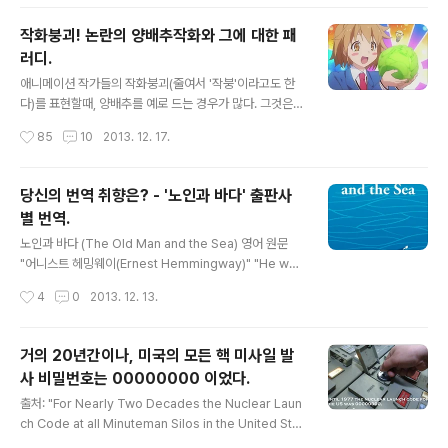
s (클릭) 확인페이지에서 자신의 이름과 성별, 생년월일, 그
리고 주민번호의 마지막 한자리를 입력하면, 개인정보 유
작화붕괴! 논란의 양배추작화와 그에 대한 패
출 여부와 유출 범위에 대해 알 수 있습니다. 저는 성명, 이
러디.
메일, 휴대전화, 직장전화, 자택전화, 주민등록번호, 직장주
글 내용
소, 자택주소, 직장정보, 자가용 보유여부, 이용실적금액(타
애니메이션 작가들의 작화붕괴(줄여서 '작붕'이라고도 한
사포함), 결제계좌, 결제일, 신용한도금액(타사포함), 신용
다)를 표현할때, 양배추를 예로 드는 경우가 많다. 그것은
등급 을 털렸네요-_ - 많이도 털렸습니다. 이 정도면 저희
바로 그 유명한 아래의 양배추 컷 때문인데, 도우무(童夢)
작성시간
85
10
2013. 12. 17.
부모님보다 저를 더 잘알겠네요. 각자, 자신의 정보는 얼마
의 '새벽녘보다 유리색인'이라는 애니메이션에서 작화팀
나 유..
스탭이 바빴는지, 시간이 없었는지, 아니면 양배추가 어떻
게 생겼는지 모르든지 간에 양배추 써는 모습을 아래와 같
당신의 번역 취향은? - '노인과 바다' 출판사
이 표현해서 팬들사이에 논란이 되었던 것. 일도양단, 양배
별 번역.
추 쪼개기! 이 당황스러운 녹색 구(球) 쪼개기 컷은 애니의
글 내용
완성도 논란으로 이어져, 팬들이 거세게 항의하기 시작했
노인과 바다 (The Old Man and the Sea) 영어 원문
고, 결국 반다이 비주얼 주주총회에서도 거론될만큼 심각
"어니스트 헤밍웨이(Ernest Hemmingway)" "He was
해져서, 반다이 비주얼이 사죄광고를 집행하기에 이르렀다
an old man who fished alone in a skiff in the Gulf
작성시간
4
0
2013. 12. 13.
고. 이는 일본뿐만 아니라 서양의 양덕들 사이에서 화제가
Stream and he had gone eighty-four days now
되어 양덕들도 이 양배추 작붕을 'qual..
without taking a fish" 문학동네 "그는 멕시코 만류에서
조그만 돛단배로 혼자 고기잡이를 하는 노인이었다. 팔십
거의 20년간이나, 미국의 모든 핵 미사일 발
사일 동안 그는 바다에 나가서 고기를 한 마리도 잡지 못했
사 비밀번호는 00000000 이었다.
다." 민음사 "그는 멕시코 만류에서 조각배를 타고 홀로 고
글 내용
기잡이 하는 노인이었다. 여든 날 하고도 나흘이 지나도록
출처: "For Nearly Two Decades the Nuclear Laun
고기 한 마리 낚지 못했다." 열린책들 "그는 걸프 해류에서
ch Code at all Minuteman Silos in the United Stat
조각배를 타고서 혼자 낚시하는 노인이었고..
es Was 00000000" 근 20년간이나 미국의 모든 핵 미