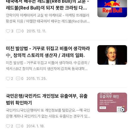
태국에서 배우는 레드불(Red Bull)의 교훈 -
를 받을 수 있다. '맡겨둔 커피' 혹은 '착한 기부 커피', '커피
레드불(Red Bull)이 되지 못한 크라팅 다엥
기부운동'이라고도 한다. 서스펜디드 커피 운동은 약 100
글 내용
(Krating Daeng)
년 전 이탈리아 남부 나폴리 지방에서 '카페 소스페소(Caff
안락의자 마케터에서 교실 밖 마케터로 - 마케팅 트래블러
e Sospeso:맡겨 둔 커피)'라는 이름으로 전해 오던 전통
황성욱 지음 / 마젤란 태국에서 배우는 레드불(Red Bull)
에서 비롯됐다. 이후 거의 자취를 감췄다가 2010년 12월
의 교훈 中 레드불(Red Bull)이 되지 못한 크라팅 다엥(Kr
작성시간
3
0
2015. 12. 11.
10일 세계 인권의 날에 즈음해 이탈이아에서 '서스펜디..
ating Daeng) 현재 미국에서 가장 인기 있는 음료 카테고
리 중 하나는 에너지 드링크다. 국내에서는 에너지 드링크
라는 용어 자체가 생소하지만, 박카스나 비타500 정도를
미친 발상법 - 거꾸로 뒤집고 비틀어 생각하라
생각하면 이해가 빠를 것이다. 에너지 드링크는 현재 가장
中, 창의적 스토리의 생산자 / 괴테의 일화.
대중적인 음료 카테고리인 콜라를 대체할 가능성이 가장
글 내용
높은 무궁무진한 음료시장이다. KOTRA의 조사에 따르
미친 발상법 - 거꾸로 뒤집고 비틀어 생각하라. 中김광희 /
면, 미국에서 2001년 4억달러의 매출을 기록한 이후 200
넥서스BIZ 창의적 스토리의 생산자에 김희옥 동국대학교
5년에는 약 30억 달러의 시장 규모로 급성장하였으며, 20
총장이 이런 글을 실었다. "아가야, 이제부터 네가 뒷이야
작성시간
2
0
2015. 11. 25.
10년 100억 달러 규모로 성장할 것으로 예상되는 꿈의 시
기를 만들어 보렴." 어머니가 어린 아들에게 말했다. 아들은
장이다...
아슬아슬하게 진행되던 이야기가 절정에 도달한 순간 전달
자인 어머니가 더 이상 이야기를 들려주지 않자 당황했다.
국민은행/국민카드 개인정보 유출여부, 유출
성의 옥탑 감옥에 갇힌 공주를 구출하기 위해 온갖 위험을
범위 확인하기
무릅쓴 왕자가 마지막 관문이 용과 마주쳤을 때, 그만 이야
글 내용
기가 끊어진 것이다. 아들은 다음에 일어날 사건의 다양한
국민카드/국민은행에서 또 개인정보를 털렸군요.ㅡ해 국민
가능성에 대해 생각해야 했다. 아들은 후일 세계의 대문호
은행 계좌나 국민카드가 없는 사람도 유출되는 경우가 있
가 된 괴테이다.
다고 하니, 한번 확인해보시기 바랍니다. 확인하러가기 링
작성시간
2
0
2014. 1. 18.
크 https://card.kbcard.com/CXPPPZQ00148.cm