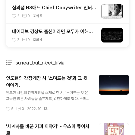
심의섭 HS애드 Chief Copywriter 인터뷰
"전설의 ‘카피라이터 신입교육’을 업그레이드
2
0
조회
5
하다"
네이티브 경상도 출신이라면 모두가 이해할
수 있지만, 아닌 사람에겐 그냥 외계어
2
0
조회
4
surreal_but_nice/_trivia
분류 전체보기
주요 글 목록
안도현의 간장게장 시 '스며드는 것'과 그 뒷
이야기.
글 내용
안도현 시인의 간장게장을 소재로 한 시, '스며드는 것'은
그동안 많은 사람들을 슬프게도, 감탄하게도 했다. 스며드
는 것 안도현 꽃게가 간장 속에 반쯤 몸을 담그고 엎드려 있
작성시간
5
0
2022. 10. 13.
다 등판에 간장이 울컥울컥 쏟아질 때 꽃게는 뱃속의 알을
껴안으려고 꿈틀거리다가 더 낮게 더 바닥 쪽으로 웅크렸
으리라 버둥거렸으리라 버둥거리다가 어찌할 수 없어서 살
'세계사를 바꾼 커피 이야기' - 우스이 류이치
속으로 스며드는 것을 한때의 어스름을 꽃게는 천천히 받
로
아들였으리라 껍질이 먹먹해지기 전에 가만히 알들에게 말