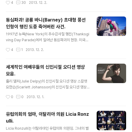
작성시간
4
30
2013. 12. 2.
사일 저장고의 핵 미사일 발사코드가 00000000이었다
고 한다. 그 동안, 영화 속에서는 핵 미사일 발사 코드가 마
치 엄청난 보안 속에 비밀리에 지켜지고 있었던 것처럼 포
동심파괴! 공룡 바니(Barney) 초대형 풍선
장되었지만, 실제로는 소련에서 미국을 향해 핵 미사일이
인형이 행진 도중 죽어버린 사건.
날아오고 있을때, 대통령의 급한 허가 없이도, 어떤 군인이
글 내용
라도 바로 핵 미사일을 대응 발사할 수 있도록 하기 위해,
1997년 뉴욕(New York)의 추수감사절 행진(Thanksgi
핵 미사일 발사코드를 일부러 0000000으로 결정했다고.
ving Day Parade)에서 일어난 동심파괴의 현장. 미국인
(절체절명의 순간에 아무리 손이 떨려도 00000000을 잘
들이 사랑하는 캐릭터인 보라색 공룡 바니(Barney)의 대
작성시간
4
1
2013. 12. 2.
못 누를 사람은 없을..
형 풍선 인형이 메이시스(Macy's) 백화점이 주최한 퍼레
이드(Parade) 도중 돌풍이 불면서 컨트롤이 어려워졌는
데, 결국 바람과 퍼레이드 행렬의 힘을 이기지 못하고, 찢어
세계적인 여배우들의 신인시절 오디션 영상
지며-_ - 수 많은 인파들 사이에서 바니(Barney) 풍선이
모음.
거대한 보라색 공룡시체가 되어 쓰러지는 모습이 연출됨.
글 내용
이것이 바로 동심파괴의 현장;
줄리 델피(Julie Delpy)의 신인시절 오디션 영상 스칼렛
요한슨(Scarlett Johansson)의 신인시절 오디션 영상
이자벨 아자니(Isabelle Adjani)의 신인시절 오디션 영상
작성시간
0
0
2013. 12. 1.
나탈리 포트만(Natalie Portman)의 신인시절 오디션 영
상 엠마누엘 베아르(Emmanuelle Beart)의 신인시절 오
디션 영상 오드리 토투(Audrey Tautou)의 신인시절 오
유럽의회의 엄마, 이탈리아 의원 Licia Ronz
디션 영상 소피 마르소(Sophie Marceau)의 신인시절
ulli.
오디션 영상 샬롯 갱스부르(Chalotte Gainsbourg)의
글 내용
신인시절 오디션 영상 엠마 스톤(Emma Stone)의 신인시
Licia Ronzulli는 이탈라아인 유럽의회 의원임. 그녀의 별