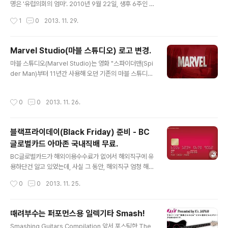
절 오디션 영상 엘렌 페이지(Ellen Page)의 신인시절 오
명은 '유럽의회의 엄마'. 2010년 9월 22일, 생후 6주인 딸
디션 영상 줄리아 로버츠(Julia Roberts)의 신인시절 오
Victoria Cerioli를 데리고 처음 유럽의회 회의장에 나타
작성시간
1
0
2013. 11. 29.
디션 영상
난 이후로 회의마다 딸을 데리고 다니고 있는데, 그래서 회
의때마다 점점 커가는 그녀의 딸 빅토리아의 모습을 볼 수
있음. 그녀는 딸을 데리고 다니는 이유에 대한 질문에 다음
Marvel Studio(마블 스튜디오) 로고 변경.
과 같이 답함. "임신과 직업, 사회생활과 가사를 병행할 수
글 내용
마블 스튜디오(Marvel Studio)는 영화 "스파이더맨(Spi
없는 모든 여성을 위해, 딸과 함께 이 자리에 왔다" Licia R
der Man)부터 11년간 사용해 오던 기존의 마블 스튜디오
onzulli는 이탈라아인 유럽의회 의원임. 그녀의 별명은 '유
(Marvel Studio) 로고를 최근작인 "토르: 다크월드(Tho
럽의회의 엄마'. 2010년 9월 22일, 생후 6주인 딸 Victor
r: The Dark World)"부터 변경했다. 그리고, 그 로고 영
ia Cerioli를 데리고 처음 유럽의회 회의장에 나타난 이후
작성시간
0
0
2013. 11. 26.
상 역시 새롭게 만들어서 공개했는데, 음악은 아이언맨3(Ir
로 회의마다 딸을 ..
on Man 3)와 토르: 다크월드(Thor: The Dark World)
의 영화음악을 맡았던 브라이언 타일러(Brian Tyler)가
블랙프라이데이(Black Friday) 준비 - BC
맡았다고 한다. 로고가 많이 바뀐 것은 아니고, 최근 마블
글로벌카드 아마존 국내직배 무료.
고유의 폰트 디자인은 유지하되, 사각의 테두리를 유지하
글 내용
고, 하단에 STUDIOS를 추가한듯 하다. 직접 비교해보자
BC글로벌카드가 해외이용수수료가 없어서 해외직구에 유
면 아래와 같다. 바뀐 로고는 "토르: 다크월드(Thor: The
용하단건 알고 있었는데, 사실 그 동안, 해외직구 엄청 해대
Dark Wor..
면서도 1%정도 되는 해외 이용수수료에 그리 큰 의미를 두
작성시간
0
0
2013. 11. 25.
지 않고, 그냥 일반 신용카드를 사용했던게 사실이었다. 그
런데, BC글로벌카드가 이번에 제대로 사고를 쳤으니, 11월
15일부터 내년 2월 16일까지 아마존닷컴에서 한국 직배
때려부수는 퍼포먼스용 일렉기타 Smash!
송비를 무료로 해주기로 한 것. 와, 이건 솔직히 좀 쎈듯. 아
글 내용
Smashing Guitars Compilation 앞서 포스팅한 The
마존 한국 직배라면 작년 블랙프라이데이 몰테일 대란, 뉴