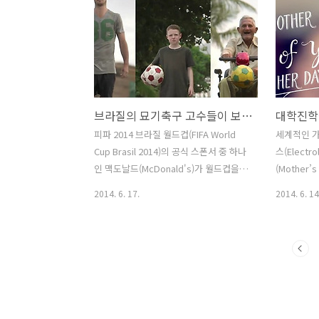
른 영국의 불량배, 나쁜 녀석들(Bad
(unilev
Boys)를 프랑스 파리로 데리고 간 것. 처
루마니아 
음 파리 여행을 하게 되었다는 이야기를
사회공헌 캠
들었을때도, 개선문이나 에펠탑을 봤을때
니아를 깨끗하게
도 늘상 시큰둥하기만 하던 이 영국의 나
Romania
쁜 녀석들은 디즈니랜드 파리
마트폰 어플
브라질의 묘기축구 고수들이 보여주는 트릭샷 - 맥도날드(McDonald's)의 GOL! FIFA World Cup, Brasil 2014 바이럴 필름(Viral Film)
(Disneyland Paris)에서는 반응이 눈에
지가 적혀있
띄게 달라지는데.. 점점 동심으로 돌아가,
동으로 그 
피파 2014 브라질 월드컵(FIFA World
세계적인 
마지막에 디즈니 친구들(미키 마우스와
고, 이렇게 
Cup Brasil 2014)의 공식 스폰서 중 하나
스(Elect
구피, 도날드덕)을 만났을때는 완전히 아
이 방문하여
인 맥도날드(McDonald's)가 월드컵을
(Mother
이들이 되어버린다. 디즈니..
지가 가득찬
앞두고 바이럴 영상을 공개했다. 몇명의
한 바이럴 필름
2014. 6. 17.
2014. 6. 14
묘기축구 고수들이 보여주는 트릭샷을 흥
상파울루에
겨운 음악과 함께 보여주는 이 영상은 브
금을 받아 
라질의 숨어있는 축구고수들의 실력을 재
샤(Letic
미있게 보여주고 있다. 이런 영상을 제작
이야기를 담
한 것은 바로 맥도날드에서 자신들의 증
하게 된 엄
강현실을 활용한 트릭샷 게임 어플인
는 대신, 
GOL!을 내놓았기 때문인데, 이 게임은 증
미리 영상 