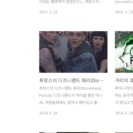
이럴 영상이 나온 이유는 아마도 켄드릭
관습에 대한
이라는 별명까지 얻었던 E.L. 제임스의 동
you want
라마가 ..
평등을 향한 큰
명의 소설을 원작으로한 '그레이의 50가
이럴 영상(Vi
2015. 2. 25.
2015. 2. 22
지 그림자(Fifty Shades of Grey)'를 패
(Focus G
러디한 바이럴 필름이 나왔다. 극중에서
개의 그룹을
남자 주인공인 재력가 그레이가 여주인공
뷰(Focus 
인 아나스타샤에게 아우디TT (Audi TT)를
고, 그 내
선물하는 장면이 나온다는데, 그 때문인
다 똑같은 
진 모르겠지만, 이 패러디 필름을 제작한
남자의 사진
브랜드는 아우디(Audi). 주연은 SNL에서
라도(Chevr
코믹한 연기를 많이 하고 있는, 코미디언
둔 사진 2
바네사 바이엘(Vanessa Bayer)이 맡았
사람의 이
프랑스의 디즈니랜드 파리(Disneyland, Paris)에 영국의 불량배들이 나타났다! - 디즈니랜드 파리(Disneyland Paris)의 바이럴 필름, '나쁜 녀석들(Bad Boys)'편 [한글자막]
다. 다소 선정적인 내용을 담고 있지만, 뭐
려주는 내용
원작이 워낙 선정적이니-_ - 패러디도 그
트럭의 이
프랑스의 디즈니랜드 파리(Disneyland,
루마니아의
럴 수 밖에. 자막을 만들면서 주석을 너무
된다. ( 
Paris)는 디즈니랜드가 아이들 뿐만 아니
하는 공격적인
친절하게 달았나.. 잠깐 ..
집..
라, 어른들에게도 얼마나 재미있고 즐거
가 많다고 
운 곳인지를 알려주기 위해, 아주 훌륭한
나 인터넷 
2014. 6. 25.
2014. 6. 23
바이럴필름 모델들을 선정했다. 바로, 모
수도 없는 
든 일에 시큰둥하고, 삐딱하고, 껄렁껄렁
사람들에게 
하게 구는 가죽 자켓에 온 몸에 문신을 두
는 것이 당