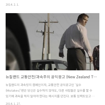
론 아빠도 아이가 보고 싶기야 하겠지만ㅡ 와이프의 잔소리와 놀아달라
2014. 2. 1.
는 아이가 없이, 혼자 호텔방에서 팬티만 입고 누운채 침대에서 맘대로
팟타이를 먹으면서, MMA 격투기를 보는 것이야 말로- 가족 휴가보다도
더 편한 Vacation 아니겠는가. 세계적인 비즈니스 호텔체인인 Days Inn
의 캐나다 광고는 이런 아빠들의 마음을 insight로 찾아낸 듯 하다. 짧지
만 재밌는 광고였음. Advertising Agency: Giants & Gentlemen,
Toronto, CanadaCreative D..
뉴질랜드 교통안전/과속주의 공익광고 (New Zealand Transportation Agency) - 실수(Mistakes)편 [한글자막]
뉴질랜드의 과속방지 캠페인이자, 교통안전 공익광고인 '실수
(Mistakes)'편은 당신은 실수하지 않아도, 다른 사람들은 실수를 할 수
있기에 과속을 하지 말아야 한다는 메시지를 던진다. 보통 임팩트있고 좋
은 비주얼을 가진 광고들의 경우 메시지가 약한 경우가 많은데 New
2014. 1. 27.