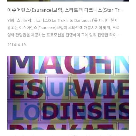
이슈어런스(Esurance)보험, 스타트렉 다크니스(Star Trek Into Darkness) 패러디 타이인(Tie-In) TV광고 - 우주 접촉사고(Space Fender Bender)편 [한글자막]
영화 '스타트렉: 다크니스(Star Trek Into Darkness)'를 패러디 한 이
광고는 이슈어런스(Esurance)보험이 스타트렉 개봉시기에 맞춰, 무료
영화 관람권을 제공하는 프로모션을 진행하며 그에 맞춰 집행한 타이인
(Tie-In) TV광고로써, 영화의 주인공들인 '엔터프라이즈호'는 아니고..
2014. 4. 19.
좋은 임무는 엔터프라이즈호가 다 가져간다고 투덜거리는, 다른 전함을
배경의 상황을 보여주고 있다. 넓은 바다에서도 종종 선박 충돌사고가 나
는 것처럼, 우주에서도 우주선들끼리 접촉사고가 일어난다는 상황으로
그려졌는데, 그리하여, 광고의 타이틀도 '우주 접촉사고(Space Fender
Bender)'로 정한듯 하다. 이미 미국사람들이라면, 이슈어런스
(Esurance)가 자동차보험을 판매하는 곳이라는 것은 ..