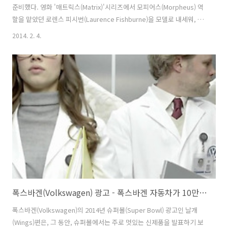
준비했다. 영화 '매트릭스(Matrix)'시리즈에서 모피어스(Morpheus) 역
할을 맡았던 로렌스 피시번(Laurence Fishburne)을 모델로 내세워, 매
트릭스의 그 유명한 상황, 빨간 약과 파란 약- 둘 중 어느 것을 고를 것인
2014. 2. 4.
가에 대한 문제를, 빨간 키(Red Key)와 파란 키(Blue Key) 중 어느 것을
고를 것인가에 대한 문제로 바꾸어- 소비자들이 럭셔리카라는 브랜드와
인식의 굴레 속에서 눈이 멀었으며, 진짜 럭셔리한 장점들을 갖춘 K900
과 같은 차를 알아보지 못하고 있다는 메시지를 전달하고 있다. 광고 자
체도 재밌지만, Matrix 영화 속의 소재들도 충실하게 가져왔는데, 예를
들어, 발렛파킹을 ..
폭스바겐(Volkswagen) 광고 - 폭스바겐 자동차가 10만마일을 찍을때마다, 독일 엔지니어에게 날개가 돋는다? '날개(Wings)'편 [한글자막]
폭스바겐(Volkswagen)의 2014년 슈퍼볼(Super Bowl) 광고인 날개
(Wings)편은, 그 동안, 슈퍼볼에서는 주로 멋있는 신제품을 발표하기 보