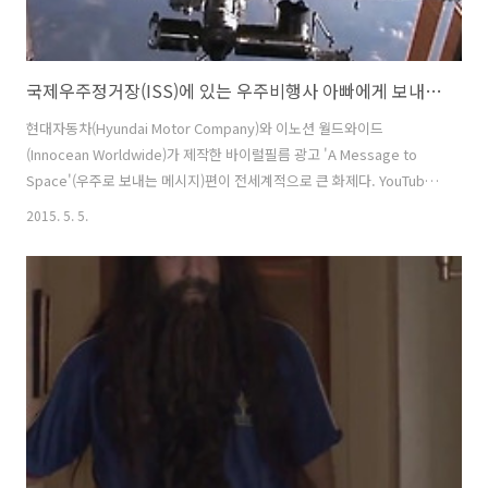
국제우주정거장(ISS)에 있는 우주비행사 아빠에게 보내는 딸 스테파니의 메세지 - 현대자동차(Hyundai Motor Company)의 바이럴필름 광고 'A Message to Space'편.
현대자동차(Hyundai Motor Company)와 이노션 월드와이드
(Innocean Worldwide)가 제작한 바이럴필름 광고 'A Message to
Space'(우주로 보내는 메시지)편이 전세계적으로 큰 화제다. YouTube
에 업로드 된지 한달도 채 되지 않는 시간 동안, 5,500만뷰를 기록했으
2015. 5. 5.
니, 거의 기록적이라 할 수 있는듯. ( 추가 업데이트: 이 광고는 11월초 현
재 6,970만뷰를 기록하고 있다. 최근 1년간 유투브에 업로드 된 광고 중
조회수가 전체 3위에다, YouTube에 업로드된 역대 자동차 광고 중 조회
수가 2위라고 하니.. 놀라울 뿐. ) ( 참고로, 작년에 세계적으로 가장 히트
했던 바이럴 영상이자, 깐느광고제를 싹 휩쓸었던 장끌로드 반담의 다리
찢기 바이럴 영상 Volvo..