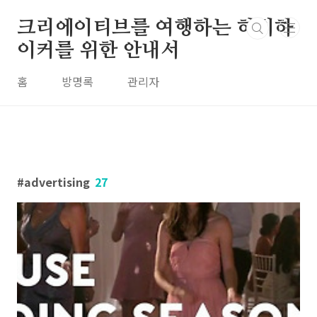
본문 바로가기
크리에이티브를 여행하는 히치하
이커를 위한 안내서
홈
방명록
관리자
advertising
27