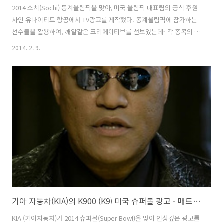
2014 소치(Sochi) 동계올림픽을 맞아, 미국 올림픽 대표팀의 공식 후원
사인 유나이티드 항공에서 TV광고를 제작했다. 동계올림픽에 참가하는
선수들을 활용하여, 깨알같은 크리에이티브를 선보였는데- 각 종목의 선
수들이 공항과 비행기에서 자기 종목에 맞게 비행을 준비하는 모습들을
2014. 2. 9.
보여주는데, 마치, 공항과 비행기에서 동계올림픽이 개최된 것 같은 아이
디어들로 채워져있다. 비행기 통로를 스파이럴 시퀀스로 통과하는 피겨
스케이팅 선수 그레이시 골드와, (그레이시 골드는 김연아 선수와 사진을
찍어서 화제가 됨) 수화물을 싣는 컨베이어벨트 위를 날아가는 스키점프
선수, 카트를 밀며 달려가는 봅슬레이 선수들 등 재밌는 모습들이 인상적
이다.
기아 자동차(KIA)의 K900 (K9) 미국 슈퍼볼 광고 - 매트릭스의 모피어스가 나타났다! '진실(Truth)'편 [한글자막]
KIA (기아자동차)가 2014 슈퍼볼(Super Bowl)을 맞아 인상깊은 광고를