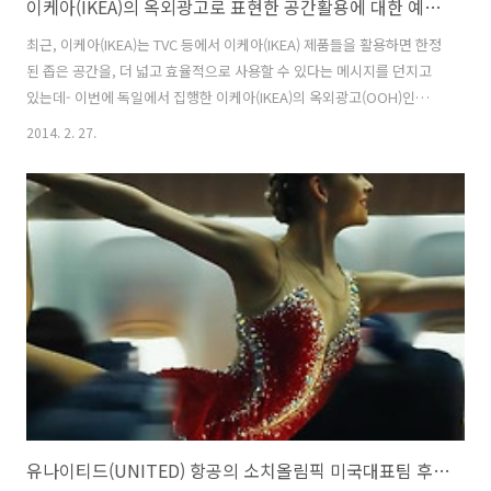
이케아(IKEA)의 옥외광고로 표현한 공간활용에 대한 예시 - RGB 빌보드 광고판(RGB billboard)
최근, 이케아(IKEA)는 TVC 등에서 이케아(IKEA) 제품들을 활용하면 한정
된 좁은 공간을, 더 넓고 효율적으로 사용할 수 있다는 메시지를 던지고
있는데- 이번에 독일에서 집행한 이케아(IKEA)의 옥외광고(OOH)인
RGB 빌보드 광고판(RGB billboard)은, 이런 메시지를 광고판의 면적을
2014. 2. 27.
어떻게 사용하느냐에 빗대어 표현하였다. 광고판 위에 빨강, 노랑, 파랑
세 컬러의 카피를 포개서 작성해두고, R/G/B 세 컬러의 조명이 번갈아가
면서 켜질때마다 한가지 색깔의 카피 메시지가 보이도록 해서, 이케아와
함께라면, 공간을 효율적으로 쓸 수 있다는 것을 표현했다. 사실 아이디
어 자체는 단순하고 모든 내용이 카피로만 풀린 것은 좀 아쉬우며, 유동
인구가 상대적으로 적은 밤시간에만 제대로 작동한다는 ..
유나이티드(UNITED) 항공의 소치올림픽 미국대표팀 후원 광고 - 공항과 비행기에서 동계올림픽이 개최된다면? [한글자막]