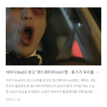
Zealand Transportation Agency의 이 광고는 임팩트있고 좋은 비주
얼을 아주 담담하면서도 효과적으로 사용해 완성도가 높은듯 하다. 교통
사고 직전의 순간, 시간이 정지하면서, 사고의 당사자가 된 두 남자의 대
화가 시작되는데 이 대화로 과속으로 인한 교통사고는 누구에게나 일어
날 수 있으며, 그 결과는 되돌릴 수 없음을 확실하게 전달한다. 뒷좌석에
아들을 태운 아빠의 표정과 눈빛도 "other people make mis..
아우디(Audi) 광고 '댄스파티(Prom)'편 - 용기가 우리를 정의한다 Bravery WIns [한글자막]
아우디(Audi)의 2013 슈퍼볼 광고인 댄스파티(Prom)편은, 에머슨 고등
학교의 졸업무도회 댄스파티에 파트너가 없어서 혼자 가야만 하는 소심
한 소년의 모습을 보여준다. 소년의 아버지가 졸업파티를 위해 빌려준 아
우디(Audi)의 차키를 통해, 아우디를 운전하는 사람은 얼마나 자신감 넘
2014. 1. 20.
치는 모습으로 변하는지를 대비적으로 보여준다. ( 그렇다, 좋은 아버지