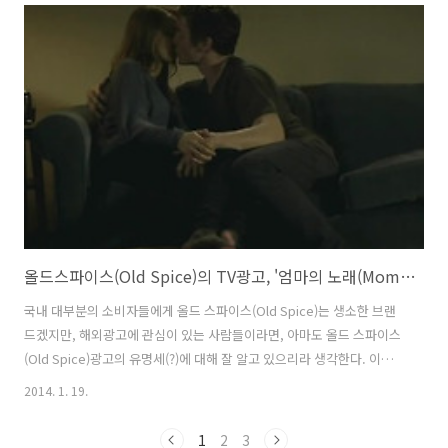
가 되려면-_ - 아들에게 선뜻 빌려줄 수 있는 아우디 한대쯤은 있어야 하
는 것이다;;; ) 소년은 아우디 버프를 받고, 졸업무도회 댄스파티로 달려
가 용기를 내어, 댄스파티 퀸에게 도둑키스를 하는데- 물론, 눈에 멍은 들
었어도, 뭐 어떤가 미녀와의 키스로 인생이 바뀌었는데. "용기, 그것이
우리를 정의한다(Bravery. It's what defines..
올드스파이스(Old Spice)의 TV광고, '엄마의 노래(Mom Song)'편 [한글자막]
국내 대부분의 소비자들에게 올드 스파이스(Old Spice)는 생소한 브랜
드겠지만, 해외광고에 관심이 있는 사람들이라면, 아마도 올드 스파이스
(Old Spice)광고의 유명세(?)에 대해 잘 알고 있으리라 생각한다. 이젠
병맛 광고를 하나의 장르로까지 끌어올린 올드 스파이스가 이번엔 엄마
2014. 1. 19.
들의 입장으로 스토리를 풀었다. 올드 스파이스 New Refresh Body
Sprays - Mom Song 편을 통해 엄마가 화자가 되어, 엄마가 올드 스파
1
2
3