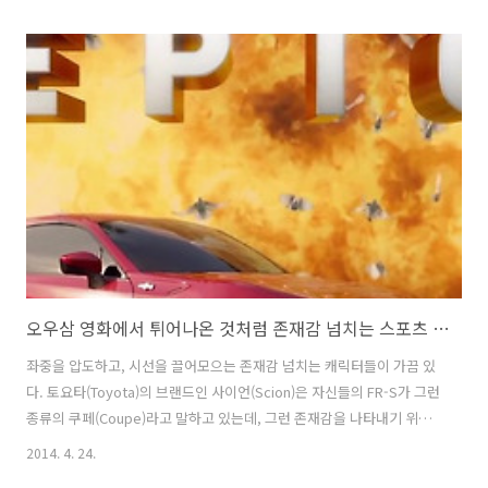
다. 예쁜 차를 보여주기 보다는, 먼지를 일으키며 굉음과 함께 질주하는
머슬카의 이미지를 담은 광고를 보여주는데, 자잘하게 어떤 운전자 편의
기능들에 대해 나열하는 타사의 자동차 광고들에 비해 아주 돋보이고 파
워풀하다. 개인적으로 Dodge와 무척 잘 어울린다고 생각한다. 지난 번
에도 닷지 차저(Dodge Charger)의 TV광고를 포스팅한 적이 있다. 해당
광고도 카피가 임팩트있으니, 관심있으신 분들은 한번 보시라. 닷지 차저
의 폭..
오우삼 영화에서 튀어나온 것처럼 존재감 넘치는 스포츠 쿠페, 사이언(Scion FR-S)의 TV광고 - 사이언 FR-S는 모든 것을 웅장하게 만듭니다(The Scion FR-S Makes Everything Epic) [한글자막]
좌중을 압도하고, 시선을 끌어모으는 존재감 넘치는 캐릭터들이 가끔 있
다. 토요타(Toyota)의 브랜드인 사이언(Scion)은 자신들의 FR-S가 그런
종류의 쿠페(Coupe)라고 말하고 있는데, 그런 존재감을 나타내기 위해
서- 사이언(Scion) FR-S의 배경에다 액션 영화 속의 웅장한 액션서사에
2014. 4. 24.
나 나올 법한 장면들을 재미있게 집어넣었다. 우리에겐 페이스오프, 미션