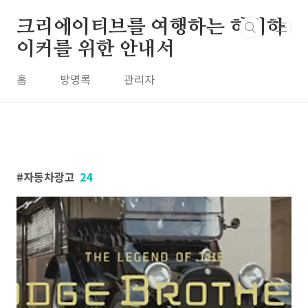
본문 바로가기
크리에이티브를 여행하는 히치하
이커를 위한 안내서
홈
방명록
관리자
자동차광고
24