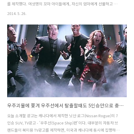
를 제작했다. 여섯명의 꼬마 아이들에게, 자신의 엄마에게 선물하고 싶은
드림카를 상상해보라고 이야기 한 후, 아이들의 동심을 담은 이야기를 실
2014. 5. 26.
제 그림으로 그려본 것. 바이럴 영상이 꼭 엄청난 기술이나, 큰 돈을 들이
지 않아도 (뭐 물론, 기본 스케치도 없이 저 정도의 그림을 이야기만 듣고
그려낼 수 있단건 엄청난 기술이긴 하다-_ - 물론, 작가 섭외에 돈도 좀
들었을테고; ) 좋은 컨셉과 아이디어만 있으면, 소비자의 마음을 흔들 수
있는 바이럴 필름의 제작이 가능하다는 것을 보여준 사례인 것 같다. 아
이들의 생각하는 엄마를 위한 드림카는, 어른들이 생각하는 ..
우주괴물에 쫓겨 우주선에서 탈출할때도 5인승만으로 충분할까? - 닛산(Nissan)의 7인승 SUV 로그(Rogue) 캐나다 TV광고 - '우주선(Space Ship)편' [한글자막]
오늘 소개할 광고는 캐나다에서 제작한 닛산 로그(Nissan Rogue)의 7
인승 SUV, TV광고 - '우주선(Space Ship)편'이다. 대부분의 자동차 브
랜드들이 북미용 TV광고를 제작하면, 미국과 캐나다에 동시에 집행하는