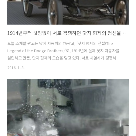
1914년부터 끊임없이 서로 경쟁하던 닷지 형제의 정신을 표현한 Dodge의 TV광고 '닷지 형제의 전설(The Legend of the Dodge Brothers)'편 [한글자막]
오늘 소개할 광고는 닷지 자동차의 TV광고, '닷지 형제의 전설(The
Legend of the Dodge Brothers)'로, 1914년에 실제 닷지 자동차를
설립하고 만든, 닷지 형제의 모습을 담고 있다. 서로 치열하게 경쟁하던
이 열정 넘치는 형제들의 모습을, 닷지(Dodge) 자동차 주력모델들의 변
2016. 1. 8.
천사와 함께 자동차 추격전의 형식으로 보여주고 있다. 세월이 흐르고,
시대가 지나서 닷지의 주력 자동차 모델들이 변하더라도, 닷지 형제의 끊
임없는 경쟁과 정신은 계속 된다는걸 아주 효과적이고도 인상적으로 보
여주는듯 하여 마음에 든다. 닷지의 두 주력모델 이름이 챌린저와 차저인
것도 이런 부분을 뒷받침하는 것 같다. 1년 정도 된 광고지만, 마음에 들
어 새삼스럽게 다시 포스팅해본다:-) 1914년부터 끊..