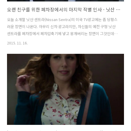
오랜 친구를 위한 폐차장에서의 마지막 작별 인사 - 닛산 센트라(Nissan Sentra)의 TV광고, '일깨움(Wake)'편 [한글자막]
오늘 소개할 닛산 센트라(Nissan Sentra)의 미국 TV광고에는 좀 당황스
러운 장면이 나온다. 아무리 신차 광고라지만, 자신들의 예전 구형 닛산
센트라를 폐차장에서 폐차압축기에 넣고 뭉개버리는 장면이 그것인데,
사실, 광고대행사의 입장에서 팔기도 쉽지 않았을 것 같고, 광고주의 입
2015. 11. 16.
장에서 사기도 쉽지 않았을 것 같은 크리에이티브다. 마치, 오랜 친구를
떠나보내는듯, 장례식에나 갈 것 같은 옷차림으로 폐차장에 나타난 네 명
의 친구들. 알고보니 남자 주인공의 (베티라는 이름의) 구형 닛산 센트라
을 폐차시키기전 작별인사를 하러 모인 상황인데, 많은 추억이 깃든 구형
닛산 센트라를 폐차시키고, 바로 새로운 닛산 센트라를 즐겁게 타고 간다
는... 다소 황당한 내용. 크리에이티브가 맘에 든다기 보단, 자사 제..