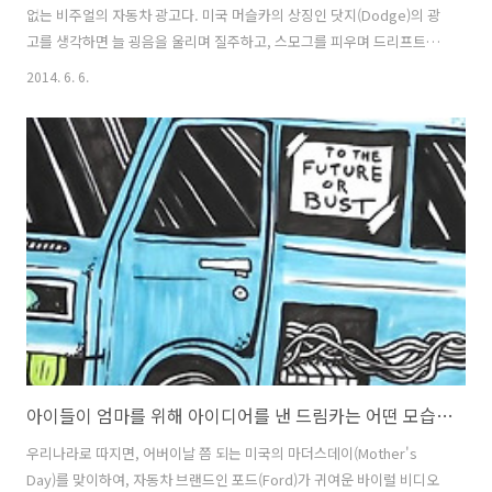
없는 비주얼의 자동차 광고다. 미국 머슬카의 상징인 닷지(Dodge)의 광
고를 생각하면 늘 굉음을 울리며 질주하고, 스모그를 피우며 드리프트를
하는 모습이 화면을 채우던 것이 떠오르지만. 주름살이 얼굴 가득한 100
2014. 6. 6.
세 노인들의 얼굴 클로즈업으로 화면을 모두 채우고 그들의 이야기만을
들려주는 이 광고의 크리에이티브는 지금껏 봐왔던 닷지광고 뿐 아니라,
지금껏 봐왔던 모든 자동차 광고와도 달라보인다. 이 100세의 할아버지,
할머니가 닷지의 광고에 출연한 것은, 닷지형제가 닷지 브라더스
(Dodge Brother Ltd.)를 설립하고, 닷지의 1호차인 올드 벳시(Old
Betsy)를 내놓은 것이 바로 1914년이기 때문이다. 올해로 1..
아이들이 엄마를 위해 아이디어를 낸 드림카는 어떤 모습일까? 포드(Ford)자동차의 마더스데이(Mother's Day) 바이럴 필름, Mother's Day Dream Car.
우리나라로 따지면, 어버이날 쯤 되는 미국의 마더스데이(Mother's
Day)를 맞이하여, 자동차 브랜드인 포드(Ford)가 귀여운 바이럴 비디오