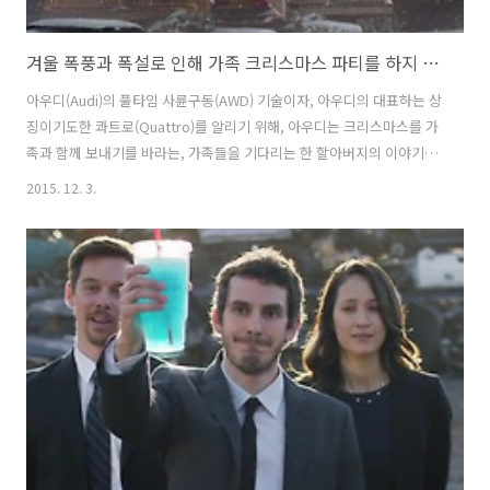
겨울 폭풍과 폭설로 인해 가족 크리스마스 파티를 하지 못하게 된 할아버지의 사연, 아우디(Audi)의 사륜구동 콰트로(Quattro) TV광고 '예보(The Forecast)편' [한글자막]
아우디(Audi)의 풀타임 사륜구동(AWD) 기술이자, 아우디의 대표하는 상
징이기도한 콰트로(Quattro)를 알리기 위해, 아우디는 크리스마스를 가
족과 함께 보내기를 바라는, 가족들을 기다리는 한 할아버지의 이야기를
담았다. 동부해안을 따라 겨울 폭풍이 들이닥쳐, 항공편과 도로가 모두
2015. 12. 3.
끊긴 것 같은 상황에 크리스마스 파티를 포기하고 낙담한 할아버지의 모
습과, 콰트로 기술 덕에 그 눈길을 헤치고 할아버지를 찾아온 가족의 모
습을 통해. 콰트로의 기술을 담담하게 보여주고 있다. 뭐 특별한 크리에
이티브는 아니지만, 분위기가 마음에 들어서 포스팅해 봤다. 그나저나,
가족들이 못올 것 같으면 확인 전화를 하시지.. 전기 끊긴다고 전화도 끊
기는건 아닐텐데, 할아버지가 070 인터넷 전화를 쓰시나;; 겨울 폭풍과
폭..