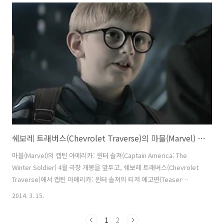
임파서블2, 브로큰애로우, 첩혈쌍웅, 영웅본색 시리즈 등으로 유명한 오
우삼 감독의 영화에서 극적인 순간에 항상 나타나던, 폭발장면과 슬로모
션 그리고 날아오르는 흰 비둘기까지 이 광고에서 총출동하고 있다. 우리
나라에서는 흔히 볼 수 없는 톤앤매너의 자동차 광고라 무척 재밌는듯.
이런 폭발씬에 뒤도 돌아보지 않고 슬로모션으로 걸어나오는 모습들을..
쉐보레 트래버스(Chevrolet Traverse)의 마블(Marvel) 캡틴 아메리카: 윈터 솔져(Captain America: The Winter Soldier) 예고편 패러디 타이인 광고(Tie-in Commercial) [한글자막]
마블(Marvel)의 캡틴 아메리카: 윈터 솔져(Captain America: The
Winter Soldier) 4월 극장 개봉을 앞두고, 쉐보레 트래버스(Chevrolet
Traverse)에서 캡틴 아메리카: 윈터 솔져의 티저 예고편(Teaser
Trailer)을 패러디한 타이인 공동광고(Tie-In Commercial)를 제작했다.
2014. 3. 15.
어린이들이 학교에서 캡틴 아메리카: 윈터 솔져의 티저 예고편을 흉내내
며 논다는 것인데, 크리스 에반스보다는 해리포터에 가까워 보이는 꼬맹
1
2