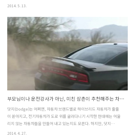
경우가 많은데 특이하게도 닛산(Nissan)은 캐나다 TBWA와 광고를 따로
2014. 5. 13.
제작하여, 별개의 광고소재를 직접 집행하는 것 같다. 뭐, 누가 만들건 어
떤가, 크리에이티브만 뛰어나면 그만이지. 닛산 로그의 이번 광고는 7-
80년대 특촬물 B급 영화의 한장면을 따서 우주에서 우주괴물을 만나 겪
게되는 위기상황과 그로부터의 탈출 시도를 재미있게 보여주고 있다. 7
명의 친구/동료 중 한명도 남기지 않고 모두 태워가려면- 당연히 7인승이
필요할 터, 다소 뜬금없고 황당한 이야기로 보일 수..
부모님이나 운전강사가 아닌, 미친 삼촌이 추천해주는 차를 구입하라! - 닷지 차저(Dodge Charger). 닷지 챌린저(Dodge Challenger)의 TV광고 '삼촌(Uncle)'편 [한글자막]
닷지(Dodge)는 어쩌면, 자동차 브랜드별로 하이브리드 자동차가 줄줄
이 쏟아지고, 전기자동차가 도로 위를 굴러다니기 시작한 현대에는 어울
리지 않는 자동차들을 만들어 내고 있는지도 모른다. 하지만, 닷지
(Dodge)는- 스스로 할리 데이비슨과 같은 존재가 되고 싶어하는 것 같
2014. 4. 27.