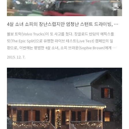
4살 소녀 소피의 장난스럽지만 엄청난 스턴트 드라이빙, 볼보 트럭(Volvo Trucks) 라이브 테스트(Live Test) 광고 - '누가 운전하는지 보세요 feat. 네살 소피(Look who's driving feat. 4-year-old Sophie)'편 [한글..
볼보 트럭(Volvo Trucks)이 또 사고를 쳤다. 장끌로드 반담의 에픽스플
릿(The Epic Split)으로 유명한 라이브 테스트(Live Test) 캠페인의 일
환으로, 이번에는 평범한 4살 소녀, 소피 브라운(Sophie Brown)에게 운
전대를 맡겼다. 그것도 위험천만한 스턴트 드라이빙 코스에서. 자칫 위험
2015. 12. 7.
하기만 하고, 재미는 없는, 브랜드의 뻔한 자기자랑으로 끝나기 쉬운 테
스트를 흥미롭고 신기하게 만드는 재주가 탁월한 볼보트럭(Volvo
Trucks)의 이번 바이럴필름은 원격조종이 가능한 R/C카로 볼보트럭을
개조하고, 그 운전을 4살짜리 소녀 소피에게 맡김으로써, 누구나 웃으면
서 영상을 즐길 수 있으면서도, 깊은 인상을 남길 수 있도록 했다. 아마 내
년 깐느광고제에서도 이 광고를 자주 볼 수..