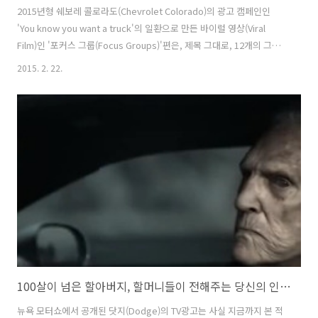
2015년형 쉐보레 콜로라도(Chevrolet Colorado)의 광고 캠페인인
'You know you want a truck'의 일환으로 만든 바이럴 영상(Viral
Film)인 '포커스 그룹(Focus Groups)'편은, 제목 그대로, 12개의 그룹
을 대상으로 포커스 그룹 인터뷰(Focus Group Interview)를 진행하고,
2015. 2. 22.
그 내용을 영상으로 담아 소개하고 있다 똑같은 장소에 똑같은 서있는 똑
같은 남자의 사진 뒷편에 세단과 쉐보레 콜로라도(Chevrolet
Colorado) 트럭을 세워둔 사진 2장을 서로 비교하여, 트럭이 그 사람의
이미지를 어떻게 결정짓는지를 알려주는 내용인데, 보고 있으면, 새삼스
레 트럭의 이미지가 저렇게 좋았었나 놀라게 된다. ( 뭐, 그래봐야 불공정
한 질문과 편집..
100살이 넘은 할아버지, 할머니들이 전해주는 당신의 인생과 차에 대한 지혜의 이야기, 닷지 챌린저(Dodge Challenger), 뉴욕모터쇼 광고 - '지혜'편 [한글자막]
뉴욕 모터쇼에서 공개된 닷지(Dodge)의 TV광고는 사실 지금까지 본 적