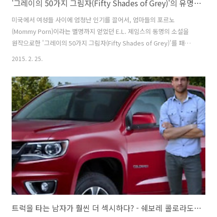
'그레이의 50가지 그림자(Fifty Shades of Grey)'의 유명한 엘리베이터씬을 SNL의 바네사 바이엘(Vanessa Bayer)이 패러디한, 아우디(Audi)의 타이인(Tie-In) 바이럴 필름(Viral Film) - '엘리베이터 씬(Elevator Scene..
미국에서 여성들 사이에 엄청난 인기를 끌어서, 엄마들의 포르노
(Mommy Porn)이라는 별명까지 얻었던 E.L. 제임스의 동명의 소설을
원작으로한 '그레이의 50가지 그림자(Fifty Shades of Grey)'를 패러
디한 바이럴 필름이 나왔다. 극중에서 남자 주인공인 재력가 그레이가 여
2015. 2. 25.
주인공인 아나스타샤에게 아우디TT (Audi TT)를 선물하는 장면이 나온
다는데, 그 때문인진 모르겠지만, 이 패러디 필름을 제작한 브랜드는 아
우디(Audi). 주연은 SNL에서 코믹한 연기를 많이 하고 있는, 코미디언
바네사 바이엘(Vanessa Bayer)이 맡았다. 다소 선정적인 내용을 담고
있지만, 뭐 원작이 워낙 선정적이니-_ - 패러디도 그럴 수 밖에. 자막을
만들면서 주석을 너무 친절하게 달았나.. 잠깐 ..
트럭을 타는 남자가 훨씬 더 섹시하다? - 쉐보레 콜로라도(Chevrolet Colorado)의 바이럴 필름, '포커스 그룹(Focus Groups)'편 [한글자막]