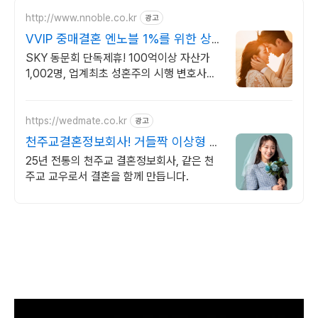
http://www.nnoble.co.kr
광고
VVIP 중매결혼 엔노블 1%를 위한 상
류층 결정사
SKY 동문회 단독제휴! 100억이상 자산가
1,002명, 업계최초 성혼주의 시행 변호사검
증 회원수 공개, 전문직/엘리트/노블레스 전
문, 여성가족부장관대상 2회수상
https://wedmate.co.kr
광고
천주교결혼정보회사! 거들짝 이상형 프
로필 무료 받아보기
25년 전통의 천주교 결혼정보회사, 같은 천
주교 교우로서 결혼을 함께 만듭니다.