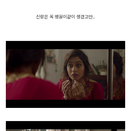
신랑은 꼭 맹꽁이같이 생겼고만..