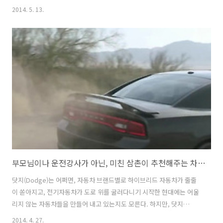
경우가 많은데 특이하게도 닛산(Nissan)은 캐나다 TBWA와 광고를 따로
2014. 5. 13.
제작하여, 별개의 광고소재를 직접 집행하는 것 같다. 뭐, 누가 만들건 어
떤가, 크리에이티브만 뛰어나면 그만이지. 닛산 로그의 이번 광고는 7-
80년대 특촬물 B급 영화의 한장면을 따서 우주에서 우주괴물을 만나 겪
게되는 위기상황과 그로부터의 탈출 시도를 재미있게 보여주고 있다. 7
명의 친구/동료 중 한명도 남기지 않고 모두 태워가려면- 당연히 7인승이
필요할 터, 다소 뜬금없고 황당한 이야기로 보일 수..
부모님이나 운전강사가 아닌, 미친 삼촌이 추천해주는 차를 구입하라! - 닷지 차저(Dodge Charger). 닷지 챌린저(Dodge Challenger)의 TV광고 '삼촌(Uncle)'편 [한글자막]
닷지(Dodge)는 어쩌면, 자동차 브랜드별로 하이브리드 자동차가 줄줄
이 쏟아지고, 전기자동차가 도로 위를 굴러다니기 시작한 현대에는 어울
리지 않는 자동차들을 만들어 내고 있는지도 모른다. 하지만, 닷지
(Dodge)는- 스스로 할리 데이비슨과 같은 존재가 되고 싶어하는 것 같
2014. 4. 27.