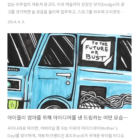
없는 비주얼의 자동차 광고다. 미국 머슬카의 상징인 닷지(Dodge)의 광
고를 생각하면 늘 굉음을 울리며 질주하고, 스모그를 피우며 드리프트를
하는 모습이 화면을 채우던 것이 떠오르지만. 주름살이 얼굴 가득한 100
2014. 6. 6.
세 노인들의 얼굴 클로즈업으로 화면을 모두 채우고 그들의 이야기만을
들려주는 이 광고의 크리에이티브는 지금껏 봐왔던 닷지광고 뿐 아니라,
지금껏 봐왔던 모든 자동차 광고와도 달라보인다. 이 100세의 할아버지,
할머니가 닷지의 광고에 출연한 것은, 닷지형제가 닷지 브라더스
(Dodge Brother Ltd.)를 설립하고, 닷지의 1호차인 올드 벳시(Old
Betsy)를 내놓은 것이 바로 1914년이기 때문이다. 올해로 1..
아이들이 엄마를 위해 아이디어를 낸 드림카는 어떤 모습일까? 포드(Ford)자동차의 마더스데이(Mother's Day) 바이럴 필름, Mother's Day Dream Car.
우리나라로 따지면, 어버이날 쯤 되는 미국의 마더스데이(Mother's
Day)를 맞이하여, 자동차 브랜드인 포드(Ford)가 귀여운 바이럴 비디오