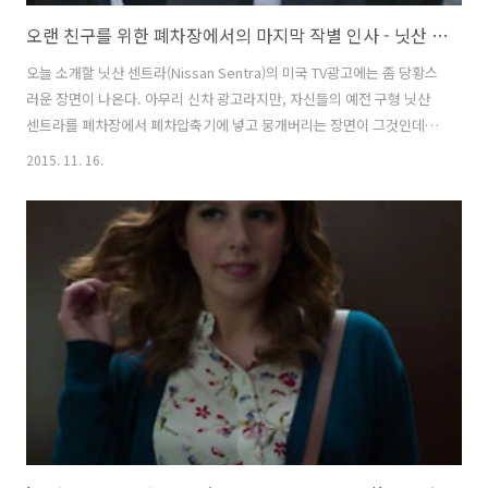
오랜 친구를 위한 폐차장에서의 마지막 작별 인사 - 닛산 센트라(Nissan Sentra)의 TV광고, '일깨움(Wake)'편 [한글자막]
오늘 소개할 닛산 센트라(Nissan Sentra)의 미국 TV광고에는 좀 당황스
러운 장면이 나온다. 아무리 신차 광고라지만, 자신들의 예전 구형 닛산
센트라를 폐차장에서 폐차압축기에 넣고 뭉개버리는 장면이 그것인데,
사실, 광고대행사의 입장에서 팔기도 쉽지 않았을 것 같고, 광고주의 입
2015. 11. 16.
장에서 사기도 쉽지 않았을 것 같은 크리에이티브다. 마치, 오랜 친구를
떠나보내는듯, 장례식에나 갈 것 같은 옷차림으로 폐차장에 나타난 네 명
의 친구들. 알고보니 남자 주인공의 (베티라는 이름의) 구형 닛산 센트라
을 폐차시키기전 작별인사를 하러 모인 상황인데, 많은 추억이 깃든 구형
닛산 센트라를 폐차시키고, 바로 새로운 닛산 센트라를 즐겁게 타고 간다
는... 다소 황당한 내용. 크리에이티브가 맘에 든다기 보단, 자사 제..