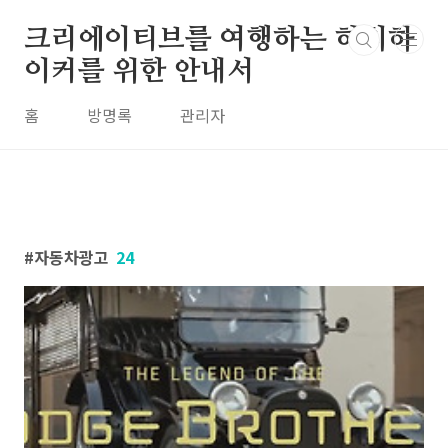
본문 바로가기
크리에이티브를 여행하는 히치하
이커를 위한 안내서
홈
방명록
관리자
자동차광고
24