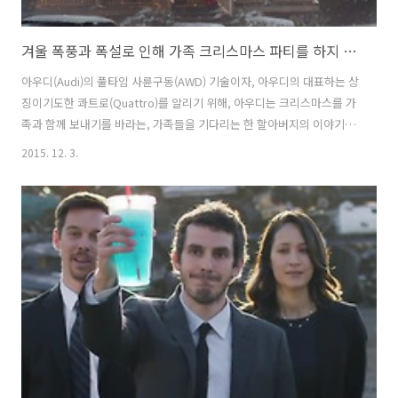
겨울 폭풍과 폭설로 인해 가족 크리스마스 파티를 하지 못하게 된 할아버지의 사연, 아우디(Audi)의 사륜구동 콰트로(Quattro) TV광고 '예보(The Forecast)편' [한글자막]
아우디(Audi)의 풀타임 사륜구동(AWD) 기술이자, 아우디의 대표하는 상
징이기도한 콰트로(Quattro)를 알리기 위해, 아우디는 크리스마스를 가
족과 함께 보내기를 바라는, 가족들을 기다리는 한 할아버지의 이야기를
담았다. 동부해안을 따라 겨울 폭풍이 들이닥쳐, 항공편과 도로가 모두
2015. 12. 3.
끊긴 것 같은 상황에 크리스마스 파티를 포기하고 낙담한 할아버지의 모
습과, 콰트로 기술 덕에 그 눈길을 헤치고 할아버지를 찾아온 가족의 모
습을 통해. 콰트로의 기술을 담담하게 보여주고 있다. 뭐 특별한 크리에
이티브는 아니지만, 분위기가 마음에 들어서 포스팅해 봤다. 그나저나,
가족들이 못올 것 같으면 확인 전화를 하시지.. 전기 끊긴다고 전화도 끊
기는건 아닐텐데, 할아버지가 070 인터넷 전화를 쓰시나;; 겨울 폭풍과
폭..