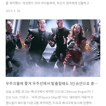
를 제작했다. 여섯명의 꼬마 아이들에게, 자신의 엄마에게 선물하고 싶은
드림카를 상상해보라고 이야기 한 후, 아이들의 동심을 담은 이야기를 실
2014. 5. 26.
제 그림으로 그려본 것. 바이럴 영상이 꼭 엄청난 기술이나, 큰 돈을 들이
지 않아도 (뭐 물론, 기본 스케치도 없이 저 정도의 그림을 이야기만 듣고
그려낼 수 있단건 엄청난 기술이긴 하다-_ - 물론, 작가 섭외에 돈도 좀
들었을테고; ) 좋은 컨셉과 아이디어만 있으면, 소비자의 마음을 흔들 수
있는 바이럴 필름의 제작이 가능하다는 것을 보여준 사례인 것 같다. 아
이들의 생각하는 엄마를 위한 드림카는, 어른들이 생각하는 ..
우주괴물에 쫓겨 우주선에서 탈출할때도 5인승만으로 충분할까? - 닛산(Nissan)의 7인승 SUV 로그(Rogue) 캐나다 TV광고 - '우주선(Space Ship)편' [한글자막]
오늘 소개할 광고는 캐나다에서 제작한 닛산 로그(Nissan Rogue)의 7
인승 SUV, TV광고 - '우주선(Space Ship)편'이다. 대부분의 자동차 브
랜드들이 북미용 TV광고를 제작하면, 미국과 캐나다에 동시에 집행하는