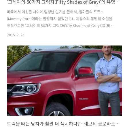
'그레이의 50가지 그림자(Fifty Shades of Grey)'의 유명한 엘리베이터씬을 SNL의 바네사 바이엘(Vanessa Bayer)이 패러디한, 아우디(Audi)의 타이인(Tie-In) 바이럴 필름(Viral Film) - '엘리베이터 씬(Elevator Scene..
미국에서 여성들 사이에 엄청난 인기를 끌어서, 엄마들의 포르노
(Mommy Porn)이라는 별명까지 얻었던 E.L. 제임스의 동명의 소설을
원작으로한 '그레이의 50가지 그림자(Fifty Shades of Grey)'를 패러
디한 바이럴 필름이 나왔다. 극중에서 남자 주인공인 재력가 그레이가 여
2015. 2. 25.
주인공인 아나스타샤에게 아우디TT (Audi TT)를 선물하는 장면이 나온
다는데, 그 때문인진 모르겠지만, 이 패러디 필름을 제작한 브랜드는 아
우디(Audi). 주연은 SNL에서 코믹한 연기를 많이 하고 있는, 코미디언
바네사 바이엘(Vanessa Bayer)이 맡았다. 다소 선정적인 내용을 담고
있지만, 뭐 원작이 워낙 선정적이니-_ - 패러디도 그럴 수 밖에. 자막을
만들면서 주석을 너무 친절하게 달았나.. 잠깐 ..
트럭을 타는 남자가 훨씬 더 섹시하다? - 쉐보레 콜로라도(Chevrolet Colorado)의 바이럴 필름, '포커스 그룹(Focus Groups)'편 [한글자막]