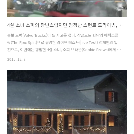
4살 소녀 소피의 장난스럽지만 엄청난 스턴트 드라이빙, 볼보 트럭(Volvo Trucks) 라이브 테스트(Live Test) 광고 - '누가 운전하는지 보세요 feat. 네살 소피(Look who's driving feat. 4-year-old Sophie)'편 [한글..
볼보 트럭(Volvo Trucks)이 또 사고를 쳤다. 장끌로드 반담의 에픽스플
릿(The Epic Split)으로 유명한 라이브 테스트(Live Test) 캠페인의 일
환으로, 이번에는 평범한 4살 소녀, 소피 브라운(Sophie Brown)에게 운
전대를 맡겼다. 그것도 위험천만한 스턴트 드라이빙 코스에서. 자칫 위험
2015. 12. 7.
하기만 하고, 재미는 없는, 브랜드의 뻔한 자기자랑으로 끝나기 쉬운 테
스트를 흥미롭고 신기하게 만드는 재주가 탁월한 볼보트럭(Volvo
Trucks)의 이번 바이럴필름은 원격조종이 가능한 R/C카로 볼보트럭을
개조하고, 그 운전을 4살짜리 소녀 소피에게 맡김으로써, 누구나 웃으면
서 영상을 즐길 수 있으면서도, 깊은 인상을 남길 수 있도록 했다. 아마 내
년 깐느광고제에서도 이 광고를 자주 볼 수..