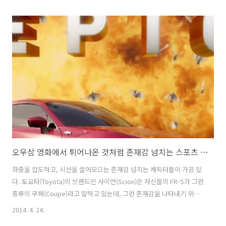
다. 예쁜 차를 보여주기 보다는, 먼지를 일으키며 굉음과 함께 질주하는
머슬카의 이미지를 담은 광고를 보여주는데, 자잘하게 어떤 운전자 편의
기능들에 대해 나열하는 타사의 자동차 광고들에 비해 아주 돋보이고 파
워풀하다. 개인적으로 Dodge와 무척 잘 어울린다고 생각한다. 지난 번
에도 닷지 차저(Dodge Charger)의 TV광고를 포스팅한 적이 있다. 해당
광고도 카피가 임팩트있으니, 관심있으신 분들은 한번 보시라. 닷지 차저
의 폭..
오우삼 영화에서 튀어나온 것처럼 존재감 넘치는 스포츠 쿠페, 사이언(Scion FR-S)의 TV광고 - 사이언 FR-S는 모든 것을 웅장하게 만듭니다(The Scion FR-S Makes Everything Epic) [한글자막]
좌중을 압도하고, 시선을 끌어모으는 존재감 넘치는 캐릭터들이 가끔 있
다. 토요타(Toyota)의 브랜드인 사이언(Scion)은 자신들의 FR-S가 그런
종류의 쿠페(Coupe)라고 말하고 있는데, 그런 존재감을 나타내기 위해
서- 사이언(Scion) FR-S의 배경에다 액션 영화 속의 웅장한 액션서사에
2014. 4. 24.
나 나올 법한 장면들을 재미있게 집어넣었다. 우리에겐 페이스오프, 미션