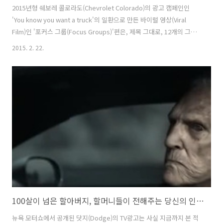
2015년형 쉐보레 콜로라도(Chevrolet Colorado)의 광고 캠페인인
'You know you want a truck'의 일환으로 만든 바이럴 영상(Viral
Film)인 '포커스 그룹(Focus Groups)'편은, 제목 그대로, 12개의 그룹
을 대상으로 포커스 그룹 인터뷰(Focus Group Interview)를 진행하고,
2015. 2. 22.
그 내용을 영상으로 담아 소개하고 있다 똑같은 장소에 똑같은 서있는 똑
같은 남자의 사진 뒷편에 세단과 쉐보레 콜로라도(Chevrolet
Colorado) 트럭을 세워둔 사진 2장을 서로 비교하여, 트럭이 그 사람의
이미지를 어떻게 결정짓는지를 알려주는 내용인데, 보고 있으면, 새삼스
레 트럭의 이미지가 저렇게 좋았었나 놀라게 된다. ( 뭐, 그래봐야 불공정
한 질문과 편집..
100살이 넘은 할아버지, 할머니들이 전해주는 당신의 인생과 차에 대한 지혜의 이야기, 닷지 챌린저(Dodge Challenger), 뉴욕모터쇼 광고 - '지혜'편 [한글자막]
뉴욕 모터쇼에서 공개된 닷지(Dodge)의 TV광고는 사실 지금까지 본 적