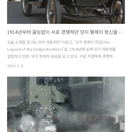
1914년부터 끊임없이 서로 경쟁하던 닷지 형제의 정신을 표현한 Dodge의 TV광고 '닷지 형제의 전설(The Legend of the Dodge Brothers)'편 [한글자막]
오늘 소개할 광고는 닷지 자동차의 TV광고, '닷지 형제의 전설(The
Legend of the Dodge Brothers)'로, 1914년에 실제 닷지 자동차를
설립하고 만든, 닷지 형제의 모습을 담고 있다. 서로 치열하게 경쟁하던
이 열정 넘치는 형제들의 모습을, 닷지(Dodge) 자동차 주력모델들의 변
2016. 1. 8.
천사와 함께 자동차 추격전의 형식으로 보여주고 있다. 세월이 흐르고,
시대가 지나서 닷지의 주력 자동차 모델들이 변하더라도, 닷지 형제의 끊
임없는 경쟁과 정신은 계속 된다는걸 아주 효과적이고도 인상적으로 보
여주는듯 하여 마음에 든다. 닷지의 두 주력모델 이름이 챌린저와 차저인
것도 이런 부분을 뒷받침하는 것 같다. 1년 정도 된 광고지만, 마음에 들
어 새삼스럽게 다시 포스팅해본다:-) 1914년부터 끊..