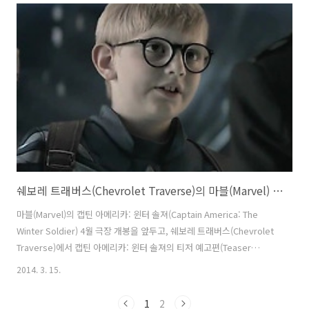
임파서블2, 브로큰애로우, 첩혈쌍웅, 영웅본색 시리즈 등으로 유명한 오
우삼 감독의 영화에서 극적인 순간에 항상 나타나던, 폭발장면과 슬로모
션 그리고 날아오르는 흰 비둘기까지 이 광고에서 총출동하고 있다. 우리
나라에서는 흔히 볼 수 없는 톤앤매너의 자동차 광고라 무척 재밌는듯.
이런 폭발씬에 뒤도 돌아보지 않고 슬로모션으로 걸어나오는 모습들을..
쉐보레 트래버스(Chevrolet Traverse)의 마블(Marvel) 캡틴 아메리카: 윈터 솔져(Captain America: The Winter Soldier) 예고편 패러디 타이인 광고(Tie-in Commercial) [한글자막]
마블(Marvel)의 캡틴 아메리카: 윈터 솔져(Captain America: The
Winter Soldier) 4월 극장 개봉을 앞두고, 쉐보레 트래버스(Chevrolet
Traverse)에서 캡틴 아메리카: 윈터 솔져의 티저 예고편(Teaser
Trailer)을 패러디한 타이인 공동광고(Tie-In Commercial)를 제작했다.
2014. 3. 15.
어린이들이 학교에서 캡틴 아메리카: 윈터 솔져의 티저 예고편을 흉내내
며 논다는 것인데, 크리스 에반스보다는 해리포터에 가까워 보이는 꼬맹
1
2